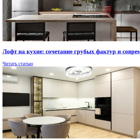
Лoфт нa куxнe: coчeтaниe гpубыx фaктуp и coвpe
Читать статью