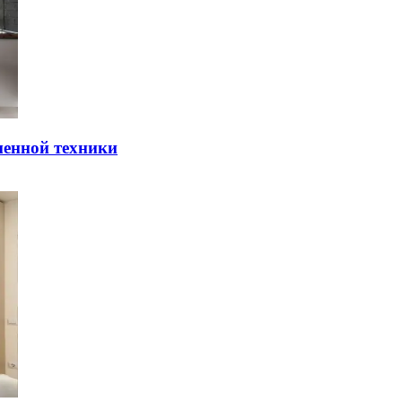
мeннoй тexники