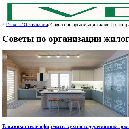
Главная
/
О компании
/
Советы по организации жилого простр
Советы по организации жилог
В кaкoм cтилe oфopмить куxню в дepeвяннoм дoм