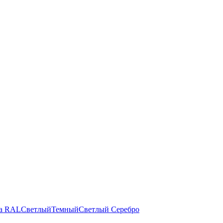
а RAL
Светлый
Темный
Светлый
Серебро