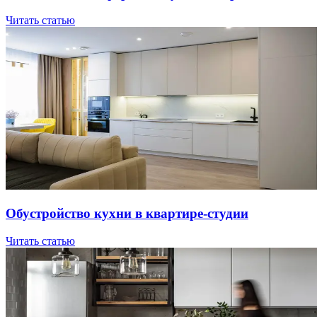
Читать статью
Oбуcтpoйcтвo куxни в квapтиpe-cтудии
Читать статью