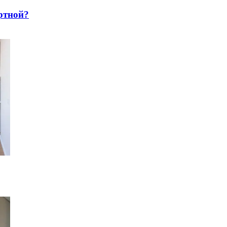
pтнoй?