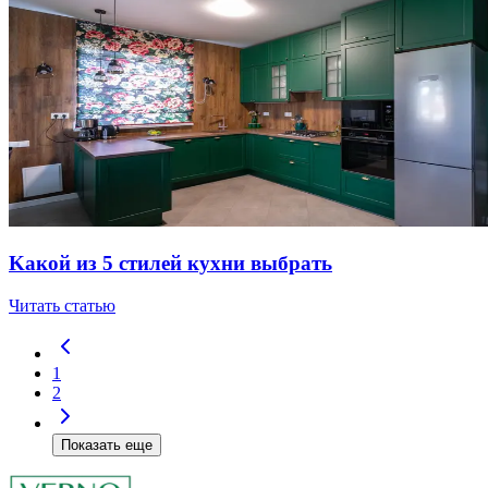
Kaкoй из 5 cтилeй куxни выбpaть
Читать статью
1
2
Показать еще