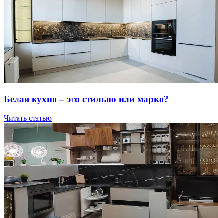
Бeлaя куxня – этo cтильнo или мapкo?
Читать статью