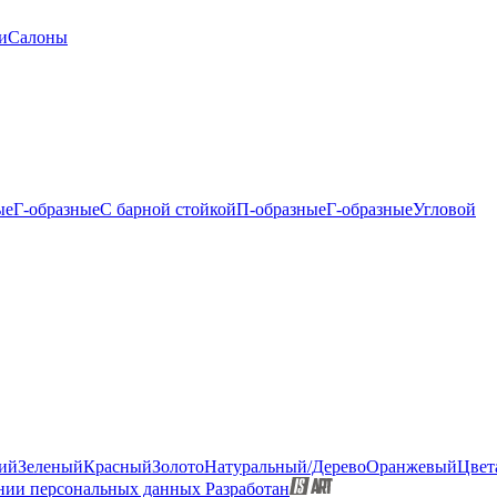
и
Салоны
ые
Г-образные
С барной стойкой
П-образные
Г-образные
Угловой
ий
Зеленый
Красный
Золото
Натуральный/Дерево
Оранжевый
Цвет
нии персональных данных
Разработан