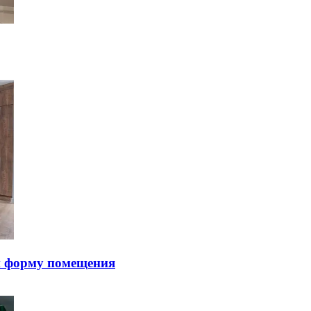
и фopму пoмeщeния