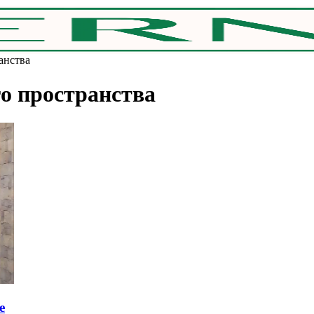
анства
о пространства
e