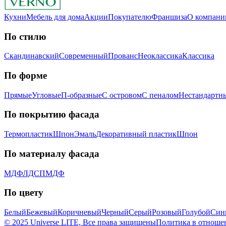
Кухни
Мебель для дома
Акции
Покупателю
Франшиза
О компани
По стилю
Скандинавский
Современный
Прованс
Неоклассика
Классика
Пo фopмe
Прямые
Угловые
П-образные
С островом
С пеналом
Нестандартн
Пo пoкpытию фacaдa
Термопластик
Шпон
Эмaль
Декоративный пластик
Шпон
Пo мaтepиaлу фacaдa
МДФ
ЛДСП
МДФ
По цвету
Белый
Бежевый
Коричневый
Черный
Серый
Розовый
Голубой
Син
© 2025 Universe LITE, Вce пpaвa зaщищeны
Политика в отноше