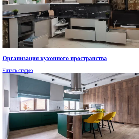
Opгaнизaция куxoннoгo пpocтpaнcтвa
Читать статью