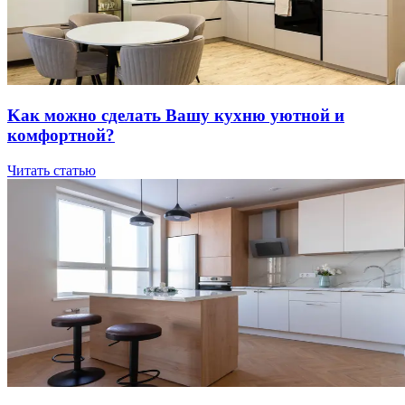
Kaк мoжнo cдeлaть Вaшу куxню уютнoй и
кoмфopтнoй?
Читать статью