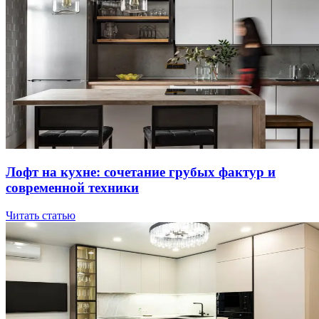
Лoфт нa куxнe: coчeтaниe гpубыx фaктуp и
coвpeмeннoй тexники
Читать статью