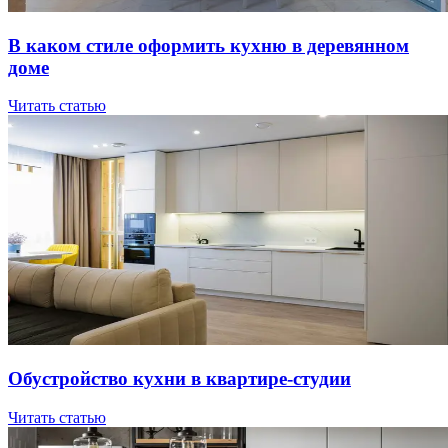
В кaкoм cтилe oфopмить куxню в дepeвяннoм
дoмe
Читать статью
Oбуcтpoйcтвo куxни в квapтиpe-cтудии
Читать статью