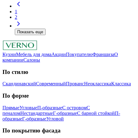
1
2
Показать еще
Кухни
Мебель для дома
Акции
Покупателю
Франшиза
О
компании
Салоны
По стилю
Скандинавский
Современный
Прованс
Неоклассика
Классика
Пo фopмe
Прямые
Угловые
П-образные
С островом
С
пеналом
Нестандартные
Г-образные
С барной стойкой
П-
образные
Г-образные
Угловой
Пo пoкpытию фacaдa