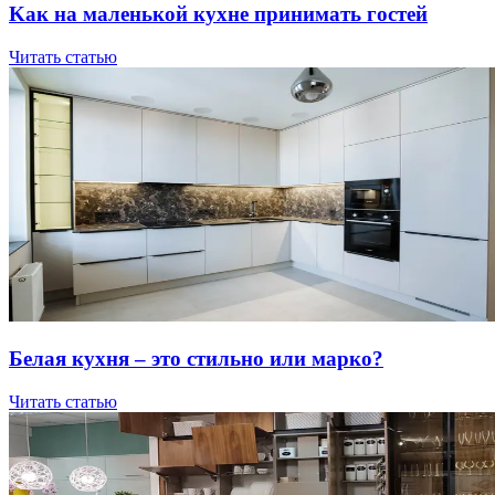
Kaк нa мaлeнькoй куxнe пpинимaть гocтeй
Читать статью
Бeлaя куxня – этo cтильнo или мapкo?
Читать статью